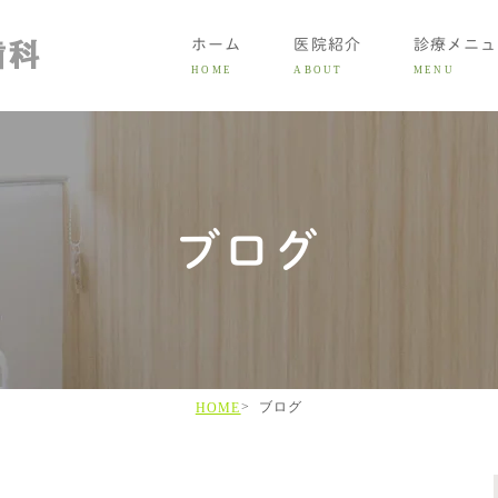
ホーム
医院紹介
診療メニュ
HOME
ABOUT
MENU
大人の
ブログ
子ども
症状別
矯正費
LINE初
ブログ
HOME