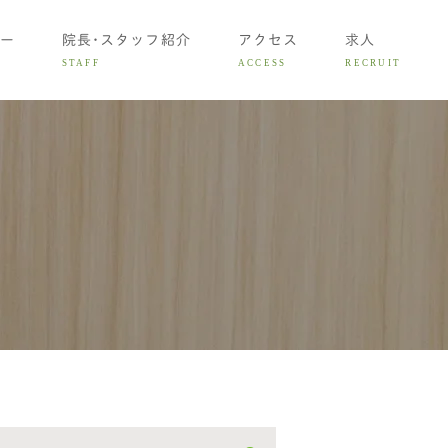
ー
院長･スタッフ紹介
アクセス
求人
STAFF
ACCESS
RECRUIT
矯正治療
の矯正治療
矯正治療
用について
診相談