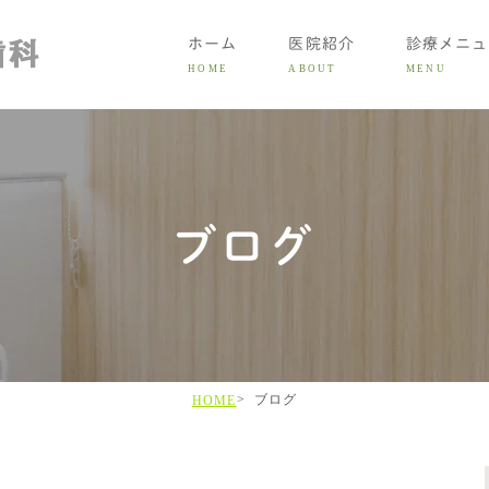
ホーム
医院紹介
診療メニュ
HOME
ABOUT
MENU
大人の
ブログ
子ども
症状別
矯正費
LINE初
ブログ
HOME