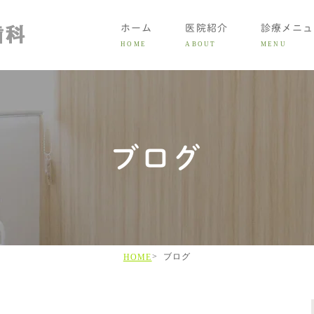
ホーム
医院紹介
診療メニュ
HOME
ABOUT
MENU
大人の
ブログ
子ども
症状別
矯正費
LINE初
ブログ
HOME