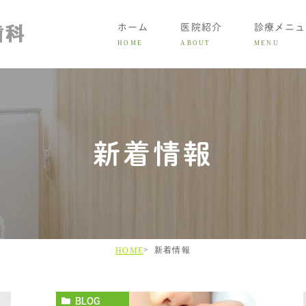
ホーム
医院紹介
診療メニュ
HOME
ABOUT
MENU
大人の
新着情報
子ども
症状別
矯正費
LINE初
新着情報
HOME
BLOG